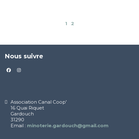
1
2
Nous suivre
facebook
instagram
Association Canal Coop'
16 Quai Riquet
Gardouch
31290
Email :
minoterie.gardouch@gmail.com