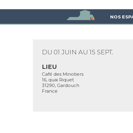
NOS ESP
DU 01 JUIN AU 15 SEPT.
LIEU
Café des Minotiers
16, quai Riquet
31290
,
Gardouch
France